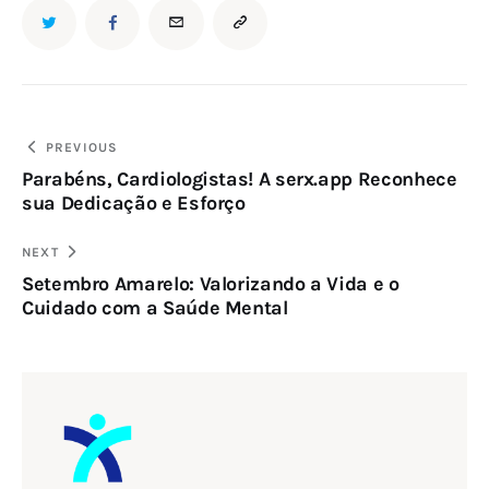
Navegação
PREVIOUS
Parabéns, Cardiologistas! A serx.app Reconhece
de
sua Dedicação e Esforço
Post
NEXT
Setembro Amarelo: Valorizando a Vida e o
Cuidado com a Saúde Mental