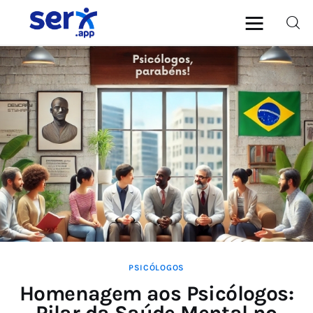
blog.serx.app
Blog do Software Médico e
Multiprofissional serx.app
Médicos
Psicólogos
Dentistas
PSICÓLOGOS
Homenagem aos Psicólogos:
Pilar da Saúde Mental no