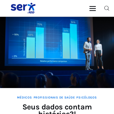
blog.serx.app
Blog do Software Médico e
Multiprofissional serx.app
Médicos
Psicólogos
Dentistas
MÉDICOS
PROFISSIONAIS DE SAÚDE
PSICÓLOGOS
Seus dados contam
histórias?!