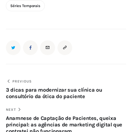
Séries Temporais
Navegação
PREVIOUS
3 dicas para modernizar sua clínica ou
de
consultório da ótica do paciente
Post
NEXT
Anamnese de Captação de Pacientes, queixa
principal: as agências de marketing digital que
contratei não funcionaram