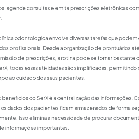
s, agende consultas e emita prescrições eletrônicas com 
.
línica odontológica envolve diversas tarefas que podem 
dos profissionais. Desde a organização de prontuários a
emissão de prescrições, a rotina pode se tornar bastante
rX, todas essas atividades são simplificadas, permitindo
po ao cuidado dos seus pacientes.
 benefícios do SerX é a centralização das informações. C
s os dados dos pacientes ficam armazenados de forma se
ente. Isso elimina a necessidade de procurar documentos
 de informações importantes.