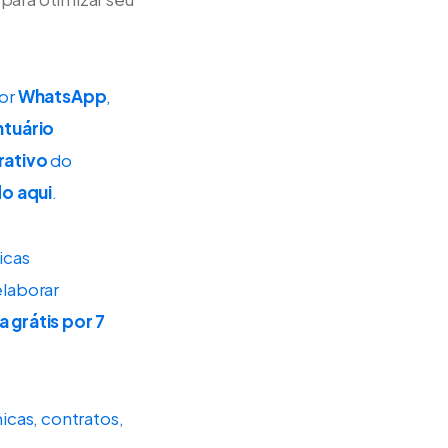
or 
WhatsApp
, 
tuário 
rativo
 do 
do aqui
.
nicas 
 elaborar 
 grátis por 7 
icas, contratos, 