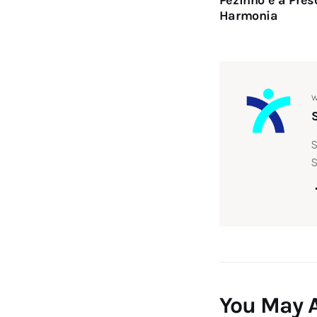
Pezinho e a Pres
Post
Harmonia
W
S
S
You May A