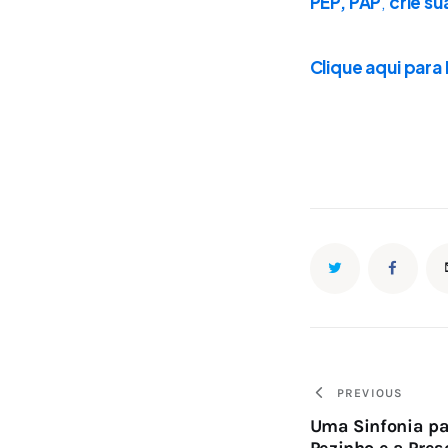
PEP, PAP
, 
crie su
Clique aqui para
Navegaç
PREVIOUS
Uma Sinfonia pa
de