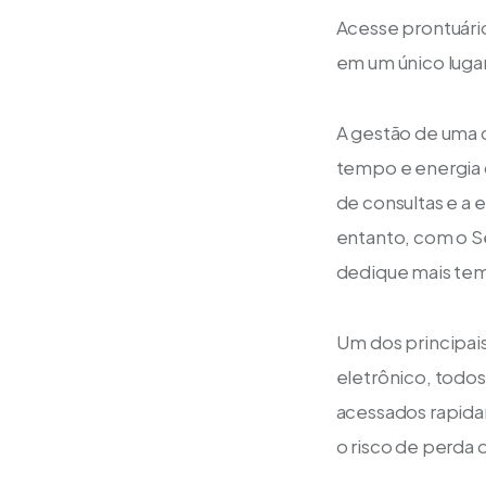
Acesse prontuário
em um único lugar
A gestão de uma c
tempo e energia 
de consultas e a 
entanto, com o Se
dedique mais tem
Um dos principais
eletrônico, todo
acessados rapidam
o risco de perda