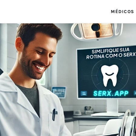
MÉDICOS
blog.serx.app
Blog do Software Médico e Multiprofissional
serx.app