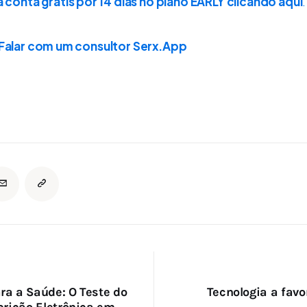
a conta grátis por 14 dias no plano EARLY clicando aqui
.
 Falar com um consultor Serx.App
ão
ra a Saúde: O Teste do
Tecnologia a favo