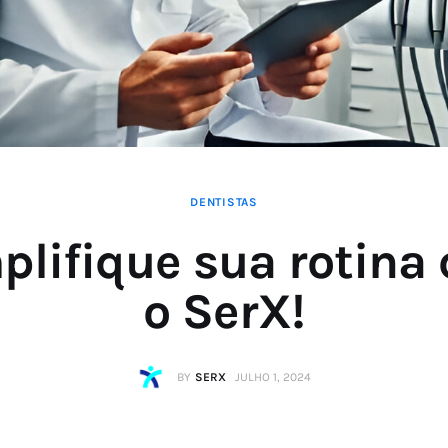
DENTISTAS
plifique sua rotina
o SerX!
BY
SERX
JULHO 1, 2024