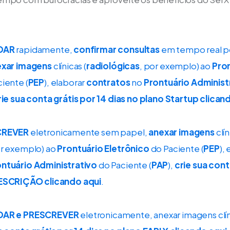
DAR
 rapidamente, 
confirmar consultas
 em tempo real p
xar imagens
 clínicas (
radiológicas
, por exemplo) ao 
Pron
ciente (
PEP
), elaborar 
contratos
 no 
Prontuário Administ
rie sua conta grátis por 14 dias no plano Startup clican
CREVER
 eletronicamente sem papel, 
anexar imagens
 clí
or exemplo) ao 
Prontuário Eletrônico
 do Paciente (
PEP
),
ntuário Administrativo
 do Paciente (
PAP
), 
crie sua conta
RESCRIÇÃO clicando aqui
.
DAR e
PRESCREVER
 eletronicamente, anexar imagens clín