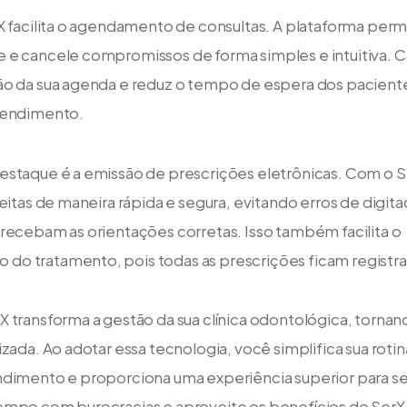
X facilita o agendamento de consultas. A plataforma perm
 e cancele compromissos de forma simples e intuitiva. C
ão da sua agenda e reduz o tempo de espera dos pacient
tendimento.
estaque é a emissão de prescrições eletrônicas. Com o S
ceitas de maneira rápida e segura, evitando erros de digita
recebam as orientações corretas. Isso também facilita o 
o tratamento, pois todas as prescrições ficam registra
 transforma a gestão da sua clínica odontológica, tornan
zada. Ao adotar essa tecnologia, você simplifica sua rotin
ndimento e proporciona uma experiência superior para se
mpo com burocracias e aproveite os benefícios do SerX p