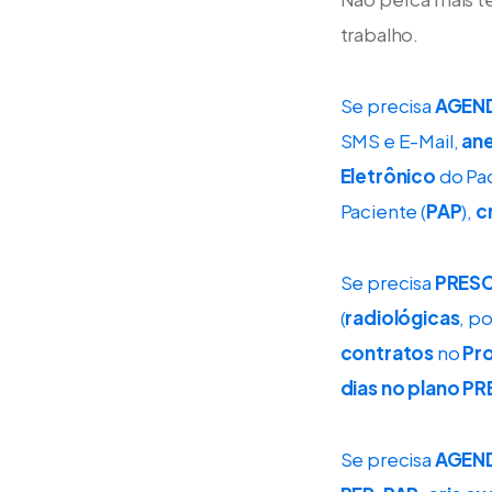
trabalho.
Se precisa 
AGEN
SMS e E-Mail, 
ane
Eletrônico
 do Pa
Paciente (
PAP
), 
c
Se precisa 
PRES
(
radiológicas
, p
contratos
 no 
Pro
dias no plano P
Se precisa 
AGEN