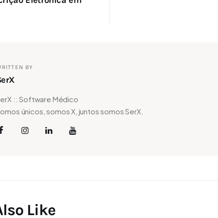
crição Eletrônica em
RITTEN BY
SerX
erX :: Software Médico
omos únicos, somos X, juntos somos SerX.
lso Like