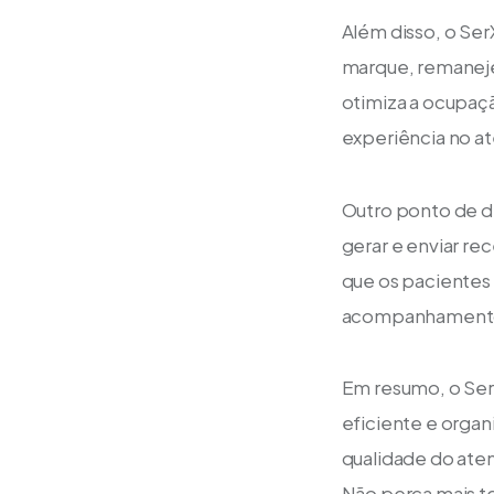
Além disso, o Ser
marque, remaneje
otimiza a ocupaç
experiência no a
Outro ponto de d
gerar e enviar re
que os pacientes 
acompanhamento d
Em resumo, o SerX
eficiente e organi
qualidade do ate
Não perca mais te