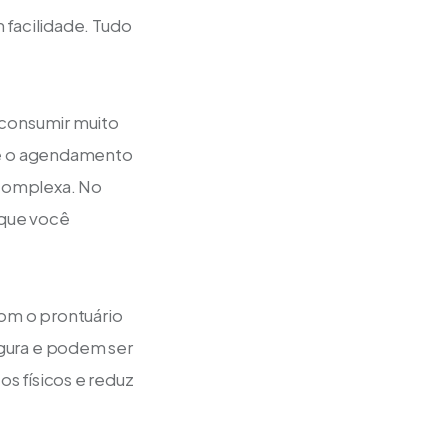
facilidade. Tudo 
consumir muito 
té o agendamento 
 complexa. No 
 que você 
om o prontuário 
gura e podem ser 
 físicos e reduz 