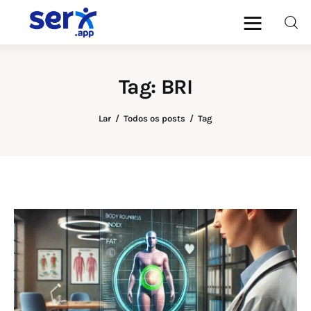
blog.serx.app
Blog do Software Médico e
Multiprofissional serx.app
Tag: BRI
Médicos
Lar
Todos os posts
Tag
Psicólogos
Dentistas