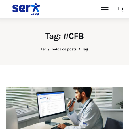
blog.serx.app
Blog do Software Médico e
Multiprofissional serx.app
Tag: #CFB
Médicos
Lar
Todos os posts
Tag
Psicólogos
Dentistas