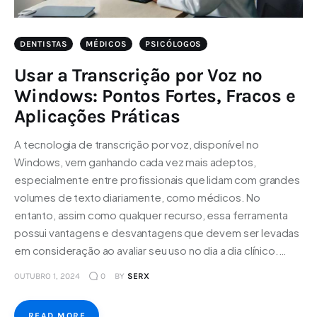
DENTISTAS
MÉDICOS
PSICÓLOGOS
Usar a Transcrição por Voz no
Windows: Pontos Fortes, Fracos e
Aplicações Práticas
A tecnologia de transcrição por voz, disponível no
Windows, vem ganhando cada vez mais adeptos,
especialmente entre profissionais que lidam com grandes
volumes de texto diariamente, como médicos. No
entanto, assim como qualquer recurso, essa ferramenta
possui vantagens e desvantagens que devem ser levadas
em consideração ao avaliar seu uso no dia a dia clínico.…
OUTUBRO 1, 2024
0
BY
SERX
READ MORE