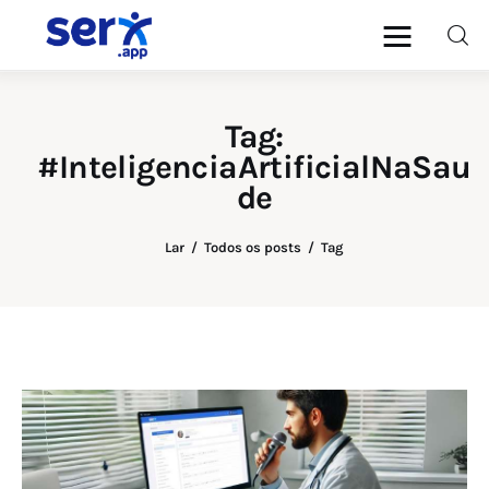
blog.serx.app
Blog do Software Médico e
Multiprofissional serx.app
Tag:
#InteligenciaArtificialNaSau
Médicos
de
Psicólogos
Lar
Todos os posts
Tag
Dentistas