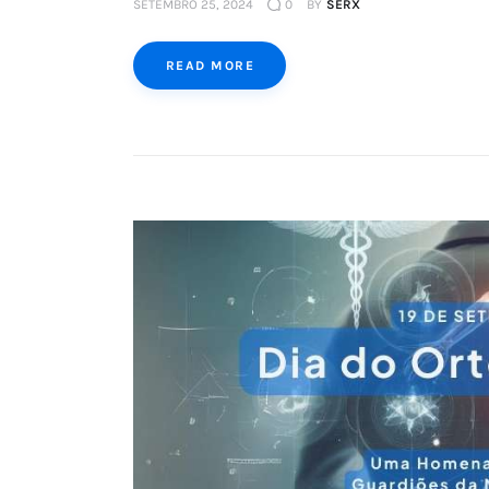
SETEMBRO 25, 2024
0
BY
SERX
READ MORE