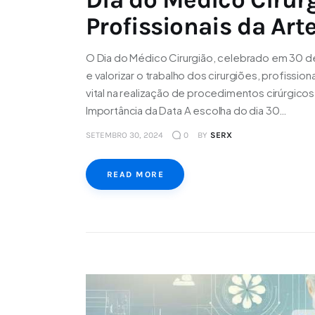
Profissionais da Art
O Dia do Médico Cirurgião, celebrado em 30 d
e valorizar o trabalho dos cirurgiões, profiss
vital na realização de procedimentos cirúrgico
Importância da Data A escolha do dia 30…
SETEMBRO 30, 2024
0
BY
SERX
READ MORE