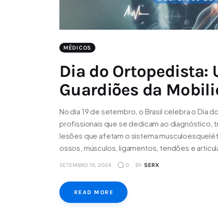
MÉDICOS
Dia do Ortopedista
Guardiões da Mobil
No dia 19 de setembro, o Brasil celebra o Dia
profissionais que se dedicam ao diagnóstico, 
lesões que afetam o sistema musculoesquelét
ossos, músculos, ligamentos, tendões e articu
SETEMBRO 19, 2024
0
BY
SERX
READ MORE