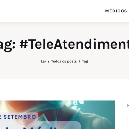
MÉDICOS
blog.serx.app
Blog do Software Médico e Multiprofissional
serx.app
ag: #TeleAtendimen
Lar
Todos os posts
Tag