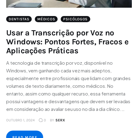
DENTISTAS
MÉDICOS
PSICÓLOGOS
Usar a Transcrição por Voz no
Windows: Pontos Fortes, Fracos e
Aplicações Práticas
A tecnologia de transcrição por voz, disponível no
Windows, vem ganhando cada vez mais adeptos,
especialmente entre profissionais que lidam com grandes
volumes de texto diariamente, como médicos. No
entanto, assim como qualquer recurso, essa ferramenta
possui vantagens e desvantagens que devem ser levadas
em consideração ao avaliar seu uso no dia a dia clínico.…
OUTUBRO 1, 2024
0
BY
SERX
READ MORE