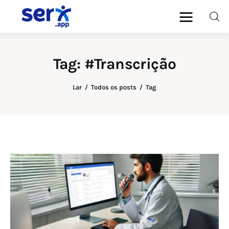
blog.serx.app
Blog do Software Médico e
Multiprofissional serx.app
Tag: #Transcrição
Médicos
Lar
Todos os posts
Tag
Psicólogos
Dentistas